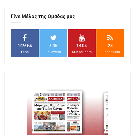
Γίνε Μέλος της Ομάδας μας
149.6k
7.4k
140k
2k
Fans
Followers
Subscribers
Subscribers