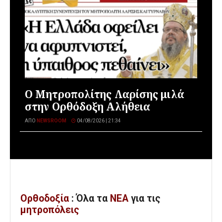
Ο Μητροπολίτης Λαρίσης μιλά
στην Ορθόδοξη Αλήθεια
ΑΠΌ
NEWSROOM
04/08/2026 | 21:34
Ορθοδοξία
: Όλα
τα
ΝΕΑ
για τις
μητροπόλεις