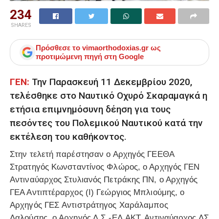
234
SHARES
Πρόσθεσε το
vimaorthodoxias.gr
ως
προτιμώμενη πηγή στη Google
ΓΕΝ:
Την Παρασκευή 11 Δεκεμβρίου 2020,
τελέσθηκε στο Ναυτικό Οχυρό Σκαραμαγκά η
ετήσια επιμνημόσυνη δέηση για τους
πεσόντες του Πολεμικού Ναυτικού κατά την
εκτέλεση του καθήκοντος.
Στην τελετή παρέστησαν ο Αρχηγός ΓΕΕΘΑ
Στρατηγός Κωνσταντίνος Φλώρος, ο Αρχηγός ΓΕΝ
Αντιναύαρχος Στυλιανός Πετράκης ΠΝ, ο Αρχηγός
ΓΕΑ Αντιπτέραρχος (Ι) Γεώργιος Μπλιούμης, ο
Αρχηγός ΓΕΣ Αντιστράτηγος Χαράλαμπος
Λαλούσης, ο Αρχηγός Λ.Σ.-ΕΛ.ΑΚΤ. Αντιναύαρχος ΛΣ