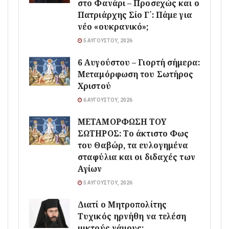
στο Φανάρι – Προσεχώς και ο
Πατριάρχης Σίο Γ΄: Πάμε για
νέο «ουκρανικό»;
5 ΑΥΓΟΎΣΤΟΥ, 2026
6 Αυγούστου – Γιορτή σήμερα:
Μεταμόρφωση του Σωτήρος
Χριστού
6 ΑΥΓΟΎΣΤΟΥ, 2026
ΜΕΤΑΜΟΡΦΩΣΗ ΤΟΥ
ΣΩΤΗΡΟΣ: Το άκτιστο Φως
του Θαβώρ, τα ευλογημένα
σταφύλια και οι διδαχές των
Αγίων
5 ΑΥΓΟΎΣΤΟΥ, 2026
Διατί ο Μητροπολίτης
Τυχικός ηρνήθη να τελέση
μικτούς γάμους;