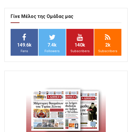
Γίνε Μέλος της Ομάδας μας
149.6k
7.4k
140k
2k
Fans
Followers
Subscribers
Subscribers