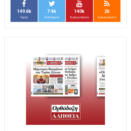
149.6k
7.4k
140k
2k
Fans
Followers
Subscribers
Subscribers