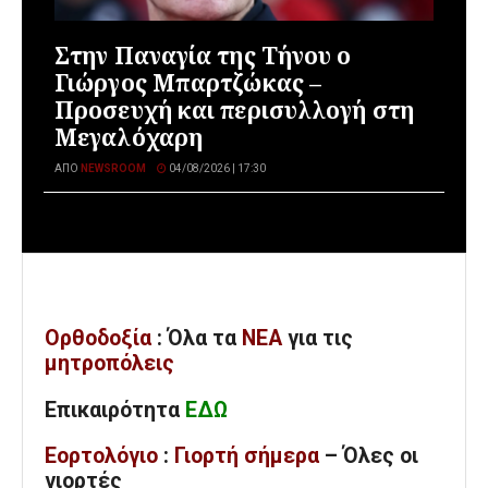
Στην Παναγία της Τήνου ο
Γιώργος Μπαρτζώκας –
Προσευχή και περισυλλογή στη
Μεγαλόχαρη
ΑΠΌ
NEWSROOM
04/08/2026 | 17:30
Ορθοδοξία
: Όλα
τα
ΝΕΑ
για τις
μητροπόλεις
Επικαιρότητα
ΕΔΩ
Εορτολόγιο
:
Γιορτή σήμερα
– Όλες οι
γιορτές