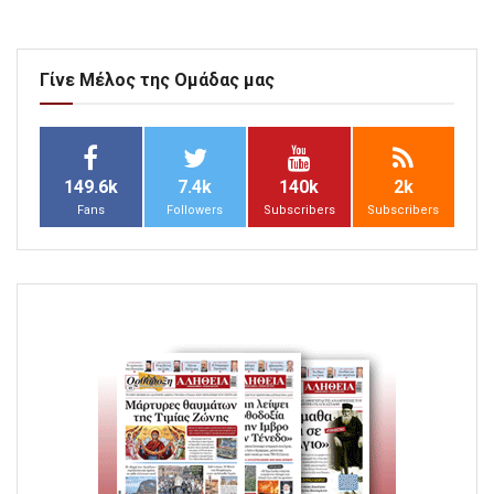
Γίνε Μέλος της Ομάδας μας
149.6k
7.4k
140k
2k
Fans
Followers
Subscribers
Subscribers