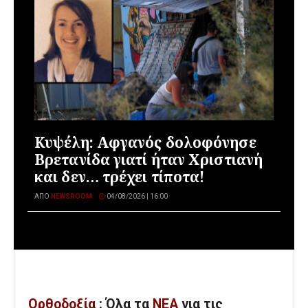
Κυψέλη: Αφγανός δολοφόνησε
Βρετανίδα γιατί ήταν Χριστιανή
και δεν… τρέχει τίποτα!
ΑΠΌ
NEWSROOM
04/08/2026 | 16:00
Ορθοδοξία
: Όλα
τα
ΝΕΑ
για τις