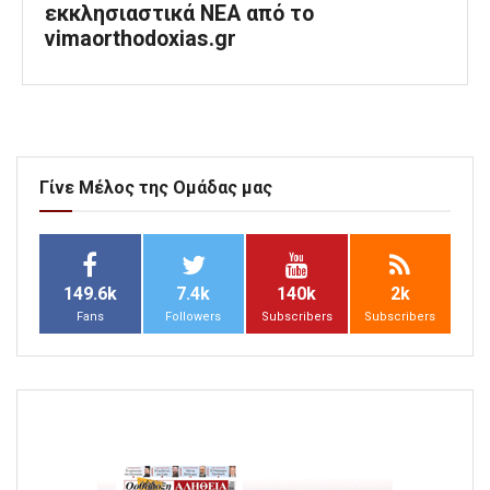
εκκλησιαστικά ΝΕΑ από το
vimaorthodoxias.gr
Γίνε Μέλος της Ομάδας μας
149.6k
7.4k
140k
2k
Fans
Followers
Subscribers
Subscribers