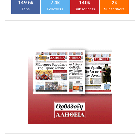
149.6k
7.4k
140k
2k
Fans
Followers
Subscribers
Subscribers