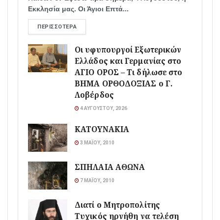
Εκκλησία μας. Οι Άγιοι Επτά...
ΠΕΡΙΣΣΌΤΕΡΑ
Οι υφυπουργοί Εξωτερικών
Ελλάδος και Γερμανίας στο
ΑΓΙΟ ΟΡΟΣ – Τι δήλωσε στο
ΒΗΜΑ ΟΡΘΟΔΟΞΙΑΣ ο Γ.
Λοβέρδος
4 ΑΥΓΟΎΣΤΟΥ, 2026
ΚΑΤΟΥΝΑΚΙΑ
3 ΜΑΪ́ΟΥ, 2010
ΣΠΗΛΑΙΑ ΑΘΩΝΑ
7 ΜΑΪ́ΟΥ, 2010
Διατί ο Μητροπολίτης
Τυχικός ηρνήθη να τελέση