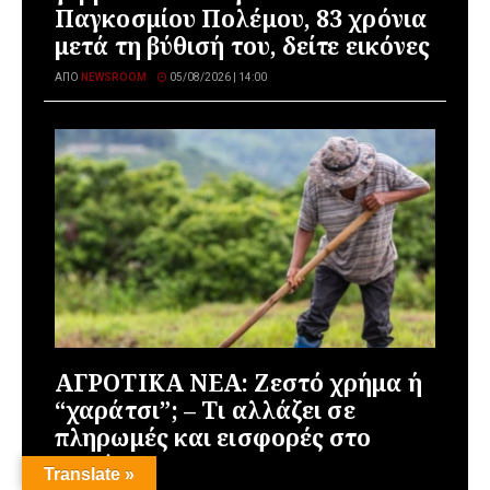
Παγκοσμίου Πολέμου, 83 χρόνια
μετά τη βύθισή του, δείτε εικόνες
ΑΠΌ
NEWSROOM
05/08/2026 | 14:00
ΑΓΡΟΤΙΚΑ ΝΕΑ: Ζεστό χρήμα ή
“χαράτσι”; – Τι αλλάζει σε
πληρωμές και εισφορές στο
χωράφι
Translate »