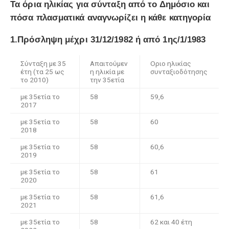
Τα όρια ηλικίας για σύνταξη από το Δημόσιο και
πόσα πλασματικά αναγνωρίζει η κάθε κατηγορία
1.Πρόσληψη μέχρι 31/12/1982 ή από 1ης/1/1983
Σύνταξη με 35
Απαιτούμεν
Οριο ηλικίας
έτη (τα 25 ως
η ηλικία με
συνταξιοδότησης
το 2010)
την 35ετία
με 35ετία το
58
59,6
2017
με 35ετία το
58
60
2018
με 35ετία το
58
60,6
2019
με 35ετία το
58
61
2020
με 35ετία το
58
61,6
2021
με 35ετία το
58
62 και 40 έτη