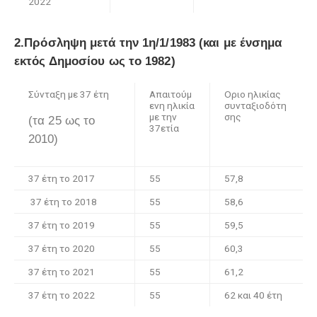
2022
2.Πρόσληψη μετά την 1η/1/1983 (και με ένσημα
εκτός Δημοσίου ως το 1982)
Σύνταξη με 37 έτη
Απαιτούμ
Οριο ηλικίας
ενη ηλικία
συνταξιοδότη
με την
σης
(τα 25 ως το
37ετία
2010)
37 έτη το 2017
55
57,8
37 έτη το 2018
55
58,6
37 έτη το 2019
55
59,5
37 έτη το 2020
55
60,3
37 έτη το 2021
55
61,2
37 έτη το 2022
55
62 και 40 έτη