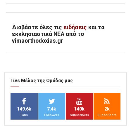
Διαβάστε όλες τις
ειδήσεις
και τα
εκκλησιαστικά ΝΕΑ από το
vimaorthodoxias.gr
Γίνε Μέλος της Ομάδας μας
149.6k
7.4k
140k
2k
Fans
Followers
Subscribers
Subscribers