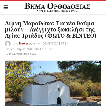
Λίμνη Μαραθώνα: Για νέο θαύμα
μιλούν – Ανέγγιχτο ξωκκλήσι της
Αγίας Τριάδος (ΦΩΤΟ & ΒΙΝΤΕΟ)
από
Newsroom
09/08/2021 | 15:31
Ενημερώθηκε:
09/08/2021 15:35:23
σε
ΕΙΔΗΣΕΙΣ-ΕΛΛΑΔΑ