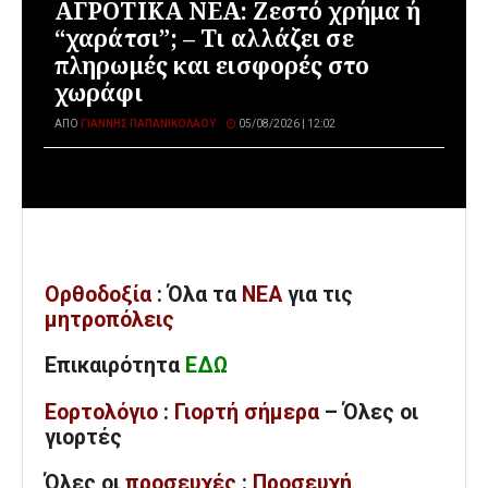
ΑΓΡΟΤΙΚΑ ΝΕΑ: Ζεστό χρήμα ή
“χαράτσι”; – Τι αλλάζει σε
πληρωμές και εισφορές στο
χωράφι
ΑΠΌ
ΓΙΆΝΝΗΣ ΠΑΠΑΝΙΚΟΛΆΟΥ
05/08/2026 | 12:02
Ορθοδοξία
: Όλα
τα
ΝΕΑ
για τις
μητροπόλεις
Επικαιρότητα
ΕΔΩ
Εορτολόγιο
:
Γιορτή σήμερα
– Όλες οι
γιορτές
Όλες
οι
προσευχές
:
Προσευχή