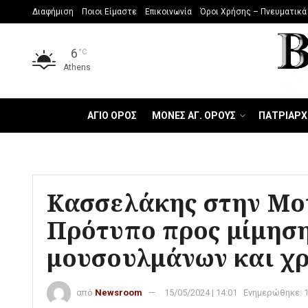
Διαφήμιση
Ποιοι Είμαστε
Επικοινωνία
Όροι Χρήσης – Πνευματικά
6
°C
Athens
ΑΓΙΟ ΟΡΟΣ
ΜΟΝΕΣ ΑΓ. ΟΡΟΥΣ
ΠΑΤΡΙΑΡΧ
Κασσελάκης στην Μο
Πρότυπο προς μίμησ
μουσουλμάνων και χρ
από
Newsroom
15/05/2024 | 14:01
Ενημερώθηκε: