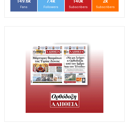
149.6k
7.4k
140k
2k
Fans
Followers
Subscribers
Subscribers