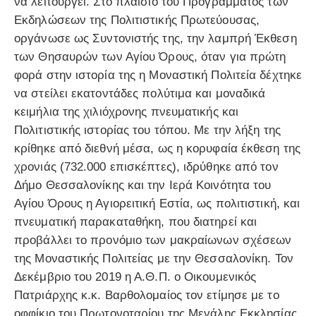
να λειτουργεί. Στο πλαίσιο του Προγράμματος των
Εκδηλώσεων της Πολιτιστικής Πρωτεύουσας,
οργάνωσε ως Συντονιστής της, την λαμπρή Έκθεση
των Θησαυρών των Αγίου Όρους, όταν για πρώτη
φορά στην ιστορία της η Μοναστική Πολιτεία δέχτηκε
να στείλει εκατοντάδες πολύτιμα και μοναδικά
κειμήλια της χιλιόχρονης πνευματικής και
Πολιτιστικής ιστορίας του τόπου. Με την λήξη της
κρίθηκε από διεθνή μέσα, ως η κορυφαία έκθεση της
χρονιάς (732.000 επισκέπτες), ιδρύθηκε από τον
Δήμο Θεσσαλονίκης και την Ιερά Κοινότητα του
Αγίου Όρους η Αγιορειτική Εστία, ως πολιτιστική, και
πνευματική παρακαταθήκη, που διατηρεί και
προβάλλει το προνόμιο των μακραίωνων σχέσεων
της Μοναστικής Πολιτείας με την Θεσσαλονίκη. Τον
Δεκέμβριο του 2019 η Α.Θ.Π. ο Οικουμενικός
Πατριάρχης κ.κ. Βαρθολομαίος τον ετίμησε με το
οφφίκιο του Πρωτονοταρίου της Μεγάλης Εκκλησίας