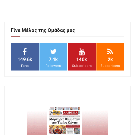
Γίνε Μέλος της Ομάδας μας
149.6k
7.4k
140k
2k
Fans
Followers
Subscribers
Subscribers