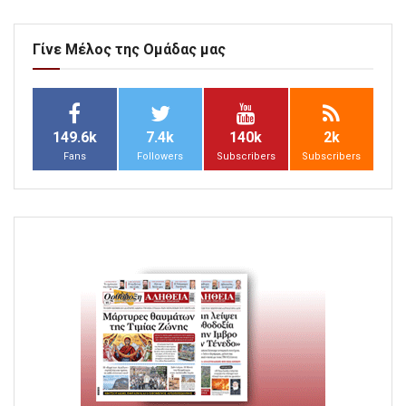
Γίνε Μέλος της Ομάδας μας
149.6k
7.4k
140k
2k
Fans
Followers
Subscribers
Subscribers