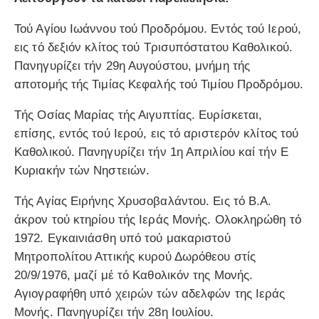
Τού Αγίου Ιωάννου τού Προδρόμου. Εντός τού Ιερού,
εις τό δεξιόν κλίτος τού Τρισυπόστατου Καθολικού.
Πανηγυρίζει τήν 29η Αυγούστου, μνήμη τής
αποτομής τής Τιμίας Κεφαλής τού Τιμίου Προδρόμου.
Τής Οσίας Μαρίας τής Αιγυπτίας. Ευρίσκεται,
επίσης, εντός τού Ιερού, εις τό αριστερόν κλίτος τού
Καθολικού. Πανηγυρίζει τήν 1η Απριλίου καί τήν Ε
Κυριακήν τών Νηστειών.
Τής Αγίας Ειρήνης Χρυσοβαλάντου. Εις τό Β.Α.
άκρον τού κτηρίου τής Ιεράς Μονής. Ολοκληρώθη τό
1972. Εγκαινιάσθη υπό τού μακαριστού
Μητροπολίτου Αττικής κυρού Δωρόθεου στίς
20/9/1976, μαζί μέ τό Καθολικόν της Μονής.
Αγιογραφήθη υπό χειρών τών αδελφών της Ιεράς
Μονής. Πανηγυρίζει τήν 28η Ιουλίου.