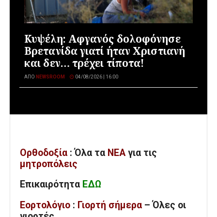
Κυψέλη: Αφγανός δολοφόνησε
Βρετανίδα γιατί ήταν Χριστιανή
και δεν… τρέχει τίποτα!
ΑΠΌ
NEWSROOM
04/08/2026 | 16:00
Ορθοδοξία
: Όλα
τα
ΝΕΑ
για τις
μητροπόλεις
Επικαιρότητα
ΕΔΩ
Εορτολόγιο
:
Γιορτή σήμερα
– Όλες οι
γιορτές