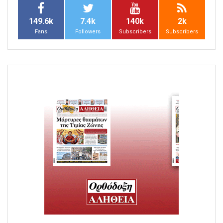
149.6k
7.4k
140k
2k
Fans
Followers
Subscribers
Subscribers