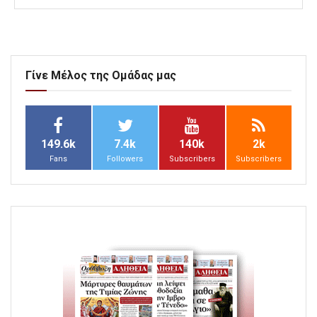
Γίνε Μέλος της Ομάδας μας
149.6k
7.4k
140k
2k
Fans
Followers
Subscribers
Subscribers