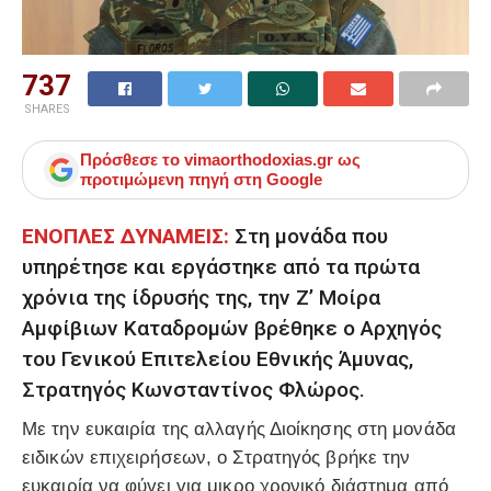
737
SHARES
Πρόσθεσε το
vimaorthodoxias.gr
ως
προτιμώμενη πηγή στη Google
ΕΝΟΠΛΕΣ ΔΥΝΑΜΕΙΣ:
Στη μονάδα που
υπηρέτησε και εργάστηκε από τα πρώτα
χρόνια της ίδρυσής της, την
Ζ’ Μοίρα
Αμφίβιων Καταδρομών βρέθηκε ο Αρχηγός
του Γενικού Επιτελείου Εθνικής Άμυνας,
Στρατηγός Κωνσταντίνος Φλώρος.
Με την ευκαιρία της αλλαγής Διοίκησης στη μονάδα
ειδικών επιχειρήσεων, ο Στρατηγός βρήκε την
ευκαιρία να φύγει για μικρο χρονικό διάστημα από