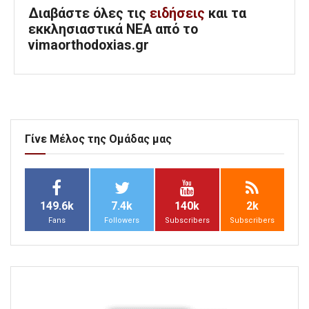
Διαβάστε όλες τις
ειδήσεις
και τα
εκκλησιαστικά ΝΕΑ από το
vimaorthodoxias.gr
Γίνε Μέλος της Ομάδας μας
149.6k
7.4k
140k
2k
Fans
Followers
Subscribers
Subscribers