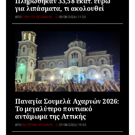
Πληρώθηκαν 33,58 εκατ. ευρώ
για λιπάσματα, τι ακολουθεί
ΑΠΌ
ΓΙΏΡΓΟΣ ΘΕΟΧΆΡΗΣ
09/08/2026 | 11:20
Παναγία Σουμελά Αχαρνών 2026:
Το μεγαλύτερο ποντιακό
αντάμωμα της Αττικής
ΑΠΌ
ΚΑΤΕΡΊΝΑ ΘΕΟΧΆΡΗ
07/08/2026 | 19:30