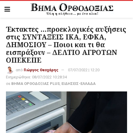
Έκτακτες …προεκλογικές αυξήσεις
στις ΣΥΝΤΑΞΕΙΣ ΙΚΑ, ΕΦΚΑ,
ΔΗΜΟΣΙΟΥ – Ποιοι και τι θα
εισπράξουν – ΔΕΛΤΙΟ ΑΓΡΟΤΩΝ
ΟΠΕΚΕΠΕ
από
Γιώργος Θεοχάρης
07/07/2022 | 12:20
Ενημερώθηκε:
08/07/2022 10:28:34
σε
ΒΗΜΑ ΟΡΘΟΔΟΞΙΑΣ PLUS
,
ΕΙΔΗΣΕΙΣ-ΕΛΛΑΔΑ