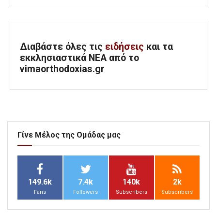
Διαβάστε όλες τις
ειδήσεις
και τα
εκκλησιαστικά ΝΕΑ από το
vimaorthodoxias.gr
Γίνε Μέλος της Ομάδας μας
149.6k
7.4k
140k
2k
Fans
Followers
Subscribers
Subscribers