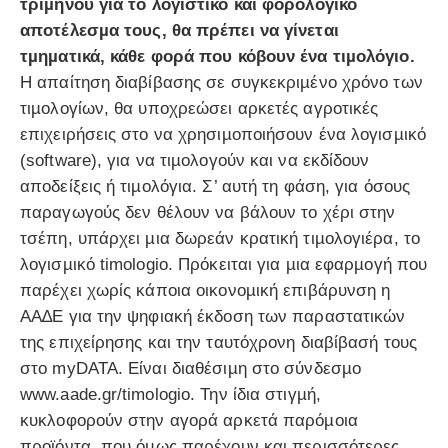
τριµήνου για το λογιστικό και φορολογικό
αποτέλεσµα τους, θα πρέπει να γίνεται
τµηµατικά, κάθε φορά που κόβουν ένα τιµολόγιο.
Η απαίτηση διαβίβασης σε συγκεκριµένο χρόνο των
τιµολογίων, θα υποχρεώσει αρκετές αγροτικές
επιχειρήσεις στο να χρησιµοποιήσουν ένα λογισµικό
(software), για να τιµολογούν και να εκδίδουν
αποδείξεις ή τιµολόγια. Σ’ αυτή τη φάση, για όσους
παραγωγούς δεν θέλουν να βάλουν το χέρι στην
τσέπη, υπάρχει µια δωρεάν κρατική τιµολογιέρα, το
λογισµικό timologio. Πρόκειται για µια εφαρµογή που
παρέχει χωρίς κάποια οικονοµική επιβάρυνση η
ΑΑ∆Ε για την ψηφιακή έκδοση των παραστατικών
της επιχείρησης και την ταυτόχρονη διαβίβασή τους
στo myDATA. Είναι διαθέσιµη στο σύνδεσµο
www.aade.gr/timologio. Την ίδια στιγµή,
κυκλοφορούν στην αγορά αρκετά παρόµοια
προϊόντα, που όµως παρέχουν και περισσότερες