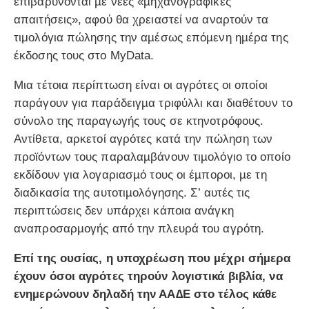
επιβαρύνονται µε νέες «µηχανογραφικές
απαιτήσεις», αφού θα χρειαστεί να αναρτούν τα
τιμολόγια πώλησης την αµέσως επόµενη ηµέρα της
έκδοσης τους στο MyData.
Μια τέτοια περίπτωση είναι οι αγρότες οι οποίοι
παράγουν για παράδειγµα τριφύλλι και διαθέτουν το
σύνολο της παραγωγής τους σε κτηνοτρόφους.
Αντίθετα, αρκετοί αγρότες κατά την πώληση των
προϊόντων τους παραλαµβάνουν τιµολόγιο το οποίο
εκδίδουν για λογαριασµό τους οι έµποροι, µε τη
διαδικασία της αυτοτιµολόγησης. Σ’ αυτές τις
περιπτώσεις δεν υπάρχει κάποια ανάγκη
αναπροσαρµογής από την πλευρά του αγρότη.
Επί της ουσίας, η υποχρέωση που µέχρι σήµερα
έχουν όσοι αγρότες τηρούν λογιστικά βιβλία, να
ενηµερώνουν δηλαδή την ΑΑ∆Ε στο τέλος κάθε