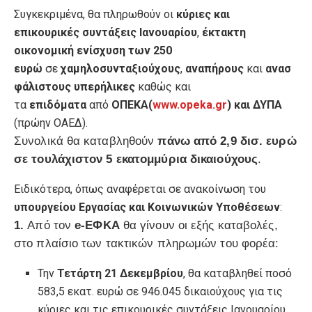
Συγκεκριμένα, θα πληρωθούν οι
κύριες και
επικουρικές συντάξεις Ιανουαρίου
,
έκτακτη
οικονομική ενίσχυση των 250
ευρώ
σε
χαμηλοσυνταξιούχους
,
αναπήρους
και
ανασ
φάλιστους υπερήλικες
καθώς και
τα
επιδόματα
από
ΟΠΕΚΑ(
www.opeka.gr
) και ΔΥΠΑ
(πρώην ΟΑΕΔ).
Συνολικά θα καταβληθούν
πάνω από 2,9 δισ. ευρώ
σε τουλάχιστον 5 εκατομμύρια δικαιούχους
.
Ειδικότερα, όπως αναφέρεται σε ανακοίνωση του
υπουργείου Εργασίας και Κοινωνικών Υποθέσεων
:
1.
Από τον
e-ΕΦΚΑ
θα γίνουν οι εξής καταβολές,
στο πλαίσιο των τακτικών πληρωμών του φορέα:
Την
Τετάρτη 21 Δεκεμβρίου
, θα καταβληθεί ποσό
583,5 εκατ. ευρώ σε 946.045 δικαιούχους για τις
κύριες και τις επικουρικές συντάξεις Ιανουαρίου