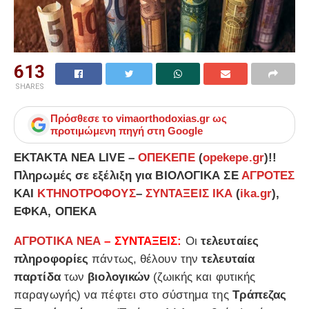
613
SHARES
Πρόσθεσε το
vimaorthodoxias.gr
ως
προτιμώμενη πηγή στη Google
ΕΚΤΑΚΤΑ ΝΕΑ LIVE –
ΟΠΕΚΕΠΕ
(
opekepe.gr
)!!
Πληρωμές σε εξέλιξη για ΒΙΟΛΟΓΙΚΑ ΣΕ
ΑΓΡΟΤΕΣ
ΚΑΙ
ΚΤΗΝΟΤΡΟΦΟΥΣ
–
ΣΥΝΤΑΞΕΙΣ
ΙΚΑ
(
ika.gr
),
ΕΦΚΑ, ΟΠΕΚΑ
ΑΓΡΟΤΙΚΑ ΝΕΑ
–
ΣΥΝΤΑΞΕΙΣ:
Οι
τελευταίες
πληροφορίες
πάντως, θέλουν την
τελευταία
παρτίδα
των
βιολογικών
(ζωικής και φυτικής
παραγωγής) να πέφτει στο σύστημα της
Τράπεζας