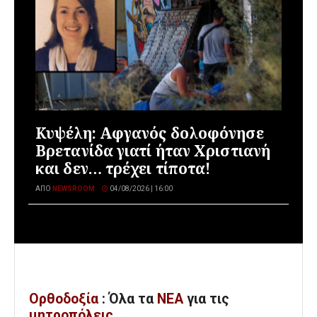
Κυψέλη: Αφγανός δολοφόνησε
Βρετανίδα γιατί ήταν Χριστιανή
και δεν… τρέχει τίποτα!
ΑΠΌ
NEWSROOM
04/08/2026 | 16:00
Ορθοδοξία
: Όλα
τα
ΝΕΑ
για τις
μητροπόλεις