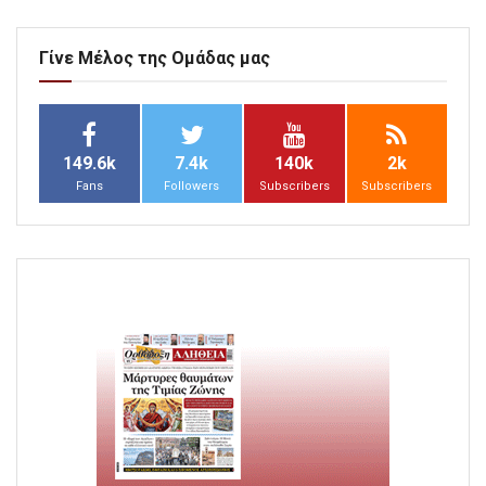
Γίνε Μέλος της Ομάδας μας
149.6k
7.4k
140k
2k
Fans
Followers
Subscribers
Subscribers