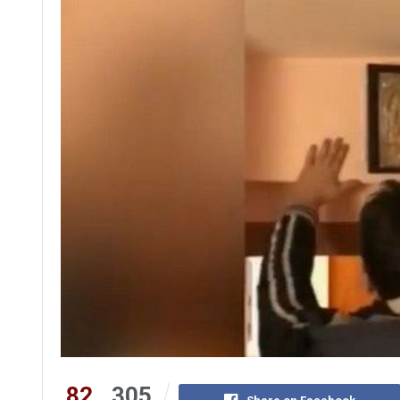
82
305