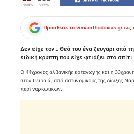
Share on Facebook
SHARES
VIEWS
Πρόσθεσε το
vimaorthodoxias.gr
ως π
Δεν είχε τον… Θεό του ένα ζευγάρι από τ
ειδική κρύπτη που είχε φτιάξει στο σπίτι
Ο 44χρονος αλβανικής καταγωγής και η 33χρον
στον Πειραιά, από αστυνομικούς της Δίωξης Να
περί ναρκωτικών.