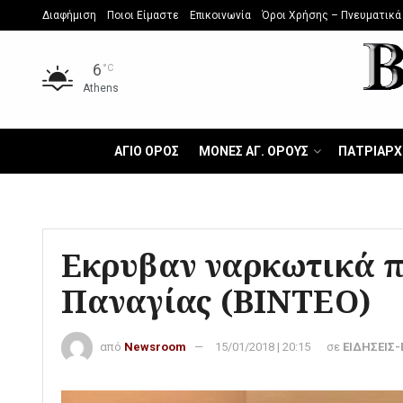
Διαφήμιση
Ποιοι Είμαστε
Επικοινωνία
Όροι Χρήσης – Πνευματικά
6
°C
Athens
ΑΓΙΟ ΟΡΟΣ
ΜΟΝΕΣ ΑΓ. ΟΡΟΥΣ
ΠΑΤΡΙΑΡΧ
Εκρυβαν ναρκωτικά π
Παναγίας (ΒΙΝΤΕΟ)
από
Newsroom
15/01/2018 | 20:15
σε
ΕΙΔΗΣΕΙΣ