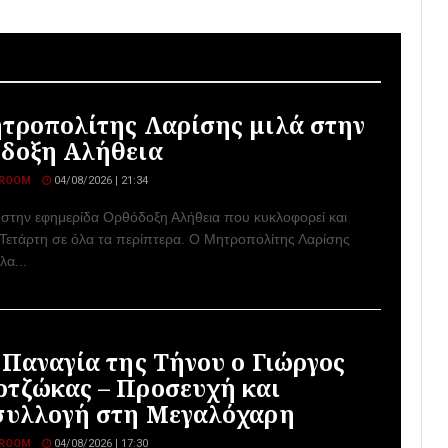
τροπολίτης Λαρίσης μιλά στην
δοξη Αλήθεια
ROOM
04/08/2026 | 21:34
 στην εφημερίδα Ορθόδοξη Αλήθεια που κυκλοφορεί και
 Τετάρτη σε όλα τα περίπτερα. Ο Μητροπολίτης Λαρίσης
λα...
 Παναγία της Τήνου ο Γιώργος
τζώκας – Προσευχή και
συλλογή στη Μεγαλόχαρη
ROOM
04/08/2026 | 17:30