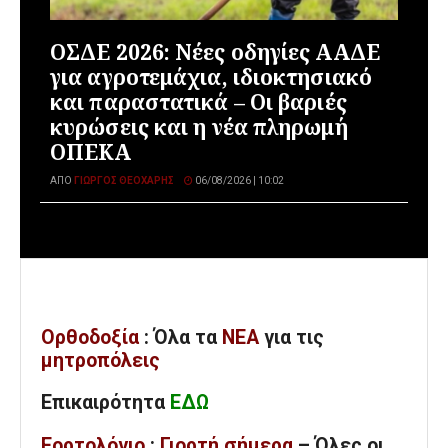
ΟΣΔΕ 2026: Νέες οδηγίες ΑΑΔΕ
για αγροτεμάχια, ιδιοκτησιακό
και παραστατικά – Οι βαριές
κυρώσεις και η νέα πληρωμή
ΟΠΕΚΑ
ΑΠΌ
ΓΙΏΡΓΟΣ ΘΕΟΧΆΡΗΣ
06/08/2026 | 10:02
Ορθοδοξία
: Όλα
τα
ΝΕΑ
για τις
μητροπόλεις
Επικαιρότητα
ΕΔΩ
Εορτολόγιο
:
Γιορτή σήμερα
– Όλες οι