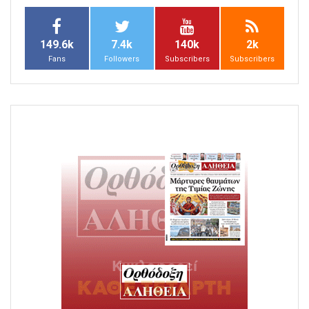
149.6k
7.4k
140k
2k
Fans
Followers
Subscribers
Subscribers