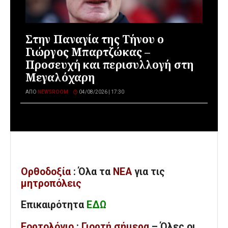
Στην Παναγία της Τήνου ο
Γιώργος Μπαρτζώκας –
Προσευχή και περισυλλογή στη
Μεγαλόχαρη
ΑΠΌ
NEWSROOM
04/08/2026 | 17:30
Ορθοδοξία
: Όλα
τα
ΝΕΑ
για τις
μητροπόλεις
Επικαιρότητα
ΕΔΩ
Εορτολόγιο
:
Γιορτή σήμερα
– Όλες οι