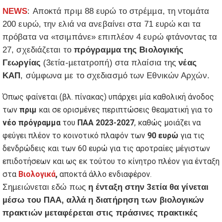
NEWS
: Αποκτά πριµ 88 ευρώ το στρέµµα, τη ντοµάτα
200 ευρώ, την ελιά να ανεβαίνει στα 71 ευρώ και τα
πρόβατα να «τσιµπάνε» επιπλέον 4 ευρώ φτάνοντας τα
27, σχεδιάζεται το
πρόγραµµα της Βιολογικής
Γεωργίας
(3ετία-µετατροπή) στα πλαίσια της
νέας
ΚΑΠ
, σύµφωνα µε το σχεδιασµό των Εθνικών Αρχών.
Όπως φαίνεται (βλ. πίνακας) υπάρχει µία καθολική άνοδος
των
πριµ
και σε ορισµένες περιπτώσεις θεαµατική για το
νέο πρόγραµµα
του
ΠΑΑ 2023-2027
, καθώς µοιάζει να
φεύγει πλέον το κοινοτικό πλαφόν των
90 ευρώ
για τις
δενδρώδεις και των 60 ευρώ για τις αροτραίες µέγιστων
επιδοτήσεων και ως εκ τούτου το κίνητρο πλέον για ένταξη
στα
Βιολογικά
,
αποκτά άλλο ενδιαφέρον.
Σηµειώνεται εδώ πως
η ένταξη στην 3ετία θα γίνεται
µέσω του ΠΑΑ, αλλά η διατήρηση των βιολογικών
πρακτιών µεταφέρεται στις πράσινες πρακτικές