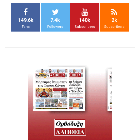
149.6k
7.4k
140k
2k
Fans
Followers
Subscribers
Subscribers