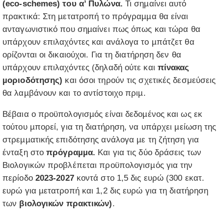
(eco-schemes) του α’ Πυλώνα.
Τι σηµαίνει αυτό
πρακτικά: Στη µετατροπή το πρόγραµµα θα είναι
ανταγωνιστικό που σηµαίνει πως όπως και τώρα θα
υπάρχουν επιλαχόντες και ανάλογα το µπάτζετ θα
ορίζονται οι δικαιούχοι. Για τη διατήρηση δεν θα
υπάρχουν επιλαχόντες (δηλαδή ούτε και
πίνακας
µοριοδότησης)
και όσοι τηρούν τις σχετικές δεσμεύσεις
θα λαµβάνουν και το αντίστοιχο πριµ.
Βέβαια ο προϋπολογισµός είναι δεδοµένος και ως εκ
τούτου µπορεί, για τη διατήρηση, να υπάρχει µείωση της
στρεµµατικής επιδότησης ανάλογα µε τη ζήτηση για
ένταξη στο
πρόγραµµα.
Και για τις δύο δράσεις των
Βιολογικών προβλέπεται προϋπολογισµός για την
περίοδο
2023-2027
κοντά στο 1,5 δις ευρώ (300 εκατ.
ευρώ για µετατροπή και 1,2 δις ευρώ για τη διατήρηση
των
βιολογικών πρακτικών)
.