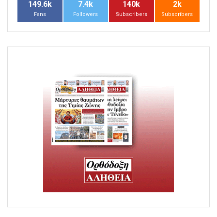
149.6k
7.4k
140k
2k
Fans
Followers
Subscribers
Subscribers