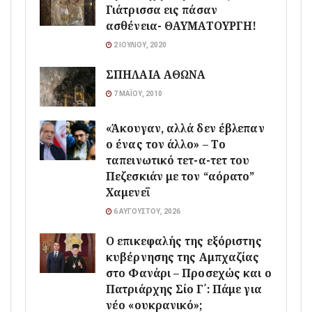
Γιάτρισσα εις πάσαν
ασθένεια- ΘΑΥΜΑΤΟΥΡΓΗ!
2 ΙΟΥΛΊΟΥ, 2020
ΣΠΗΛΑΙΑ ΑΘΩΝΑ
7 ΜΑΪ́ΟΥ, 2010
«Άκουγαν, αλλά δεν έβλεπαν
ο ένας τον άλλο» – Το
ταπεινωτικό τετ-α-τετ του
Πεζεσκιάν με τον “αόρατο”
Χαμενεΐ
6 ΑΥΓΟΎΣΤΟΥ, 2026
Ο επικεφαλής της εξόριστης
κυβέρνησης της Αμπχαζίας
στο Φανάρι – Προσεχώς και ο
Πατριάρχης Σίο Γ΄: Πάμε για
νέο «ουκρανικό»;