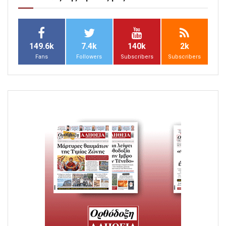
149.6k
7.4k
140k
2k
Fans
Followers
Subscribers
Subscribers