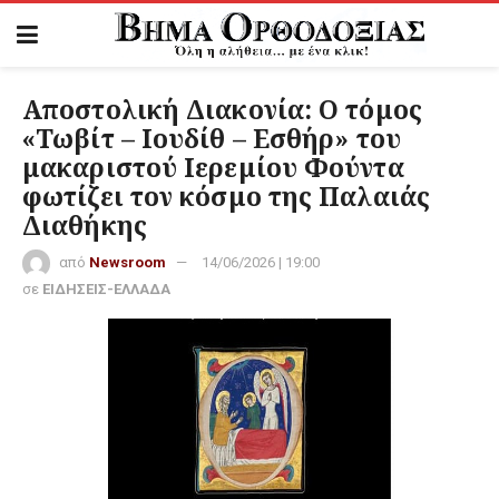
Αποστολική Διακονία: Ο τόμος
«Τωβίτ – Ιουδίθ – Εσθήρ» του
μακαριστού Ιερεμίου Φούντα
φωτίζει τον κόσμο της Παλαιάς
Διαθήκης
από
Newsroom
14/06/2026 | 19:00
σε
ΕΙΔΗΣΕΙΣ-ΕΛΛΑΔΑ