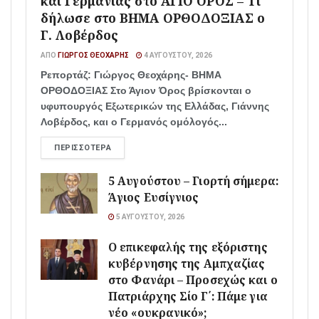
και Γερμανίας στο ΑΓΙΟ ΟΡΟΣ – Τι
δήλωσε στο ΒΗΜΑ ΟΡΘΟΔΟΞΙΑΣ ο
Γ. Λοβέρδος
ΑΠΌ
ΓΙΏΡΓΟΣ ΘΕΟΧΆΡΗΣ
4 ΑΥΓΟΎΣΤΟΥ, 2026
Ρεπορτάζ: Γιώργος Θεοχάρης- ΒΗΜΑ
ΟΡΘΟΔΟΞΙΑΣ Στο Άγιον Όρος βρίσκονται ο
υφυπουργός Εξωτερικών της Ελλάδας, Γιάννης
Λοβέρδος, και ο Γερμανός ομόλογός...
ΠΕΡΙΣΣΌΤΕΡΑ
5 Αυγούστου – Γιορτή σήμερα:
Άγιος Ευσίγνιος
5 ΑΥΓΟΎΣΤΟΥ, 2026
Ο επικεφαλής της εξόριστης
κυβέρνησης της Αμπχαζίας
στο Φανάρι – Προσεχώς και ο
Πατριάρχης Σίο Γ΄: Πάμε για
νέο «ουκρανικό»;