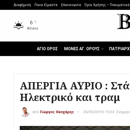
Διαφήμιση
Ποιοι Είμαστε
Επικοινωνία
Όροι Χρήσης – Πνευματικά
6
°C
Athens
ΑΓΙΟ ΟΡΟΣ
ΜΟΝΕΣ ΑΓ. ΟΡΟΥΣ
ΠΑΤΡΙΑΡΧ
ΑΠΕΡΓΙΑ ΑΥΡΙΟ : Στά
Ηλεκτρικό και τραμ
από
Γιώργος Θεοχάρης
30/05/2019 | 15:34
Ενημερ