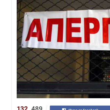
132
489