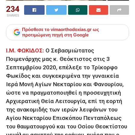
234
SHARES
Πρόσθεσε το
vimaorthodoxias.gr
ως
προτιμώμενη πηγή στη Google
Ι.Μ. ΦΩΚΙΔΟΣ:
Ο Σεβασμιώτατος
Ποιμενάρχης μας κ. Θεόκτιστος στις 3
Σεπτεμβρίου 2020, επέλεξε το Τρίκορφο
Φωκίδος και συγκεκριμένα την γυναικεία
Ιερά Μονή Αγίων Νεκταρίου και Φανουρίου,
ώστε να πραγματοποιηθεί η προσευχητική
Αρχιερατική Θεία Λειτουργία, επί τη εορτή
της ανακομιδής των ιερών λειψάνων του
Αγίου Νεκταρίου Επισκόπου Πενταπόλεως
του θαυματουργού και του Οσίου Θεοκτίστου
μεγάλου ασκητού της ερήμου, ημέρα που ο