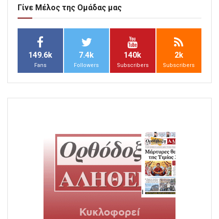
Γίνε Μέλος της Ομάδας μας
149.6k
7.4k
140k
2k
Fans
Followers
Subscribers
Subscribers