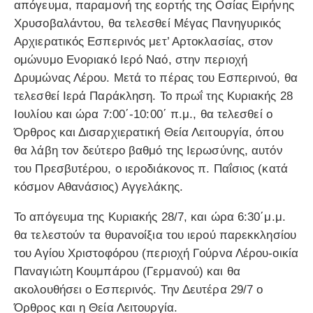
απόγευμα, παραμονή της εορτής της Οσίας Ειρήνης
Χρυσοβαλάντου, θα τελεσθεί Μέγας Πανηγυρικός
Αρχιερατικός Εσπερινός μετ’ Αρτοκλασίας, στον
ομώνυμο Ενοριακό Ιερό Ναό, στην περιοχή
Δρυμώνας Λέρου. Μετά το πέρας του Εσπερινού, θα
τελεσθεί Ιερά Παράκληση. Το πρωΐ της Κυριακής 28
Ιουλίου και ώρα 7:00΄-10:00΄ π.μ., θα τελεσθεί ο
Όρθρος και Δισαρχιερατική Θεία Λειτουργία, όπου
θα λάβη τον δεύτερο βαθμό της Ιερωσύνης, αυτόν
του Πρεσβυτέρου, ο ιεροδιάκονος π. Παΐσιος (κατά
κόσμον Αθανάσιος) Αγγελάκης.
Το απόγευμα της Κυριακής 28/7, και ώρα 6:30΄μ.μ.
θα τελεστούν τα θυρανοίξια του ιερού παρεκκλησίου
του Αγίου Χριστοφόρου (περιοχή Γούρνα Λέρου-οικία
Παναγιώτη Κουμπάρου (Γερμανού) και θα
ακολουθήσει ο Εσπερινός. Την Δευτέρα 29/7 ο
Όρθρος και η Θεία Λειτουργία.