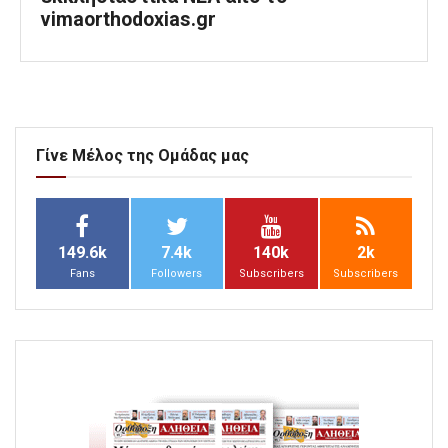
vimaorthodoxias.gr
Γίνε Μέλος της Ομάδας μας
149.6k
7.4k
140k
2k
Fans
Followers
Subscribers
Subscribers