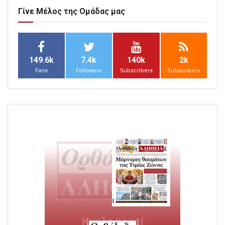
Γίνε Μέλος της Ομάδας μας
149.6k
7.4k
140k
2k
Fans
Followers
Subscribers
Subscribers