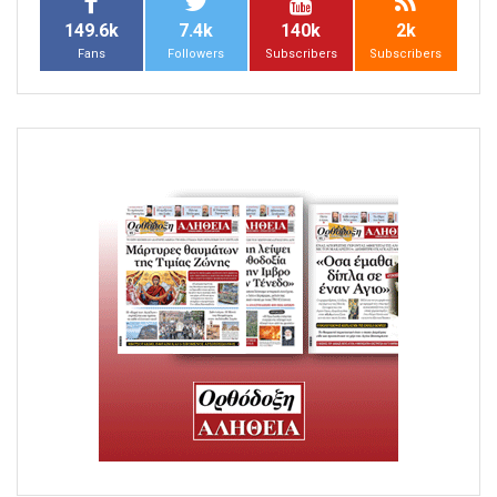
149.6k
7.4k
140k
2k
Fans
Followers
Subscribers
Subscribers