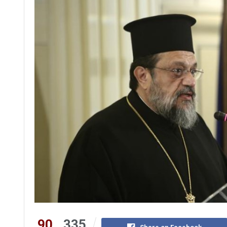
90
335