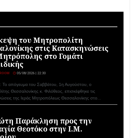
κεψη του Μητροπολίτη
αλονίκης στις Κατασκηνώσεις
Μητρόπολης στο Γομάτι
ιδικής
ROOM
05/08/2026 | 22:30
ή: Το απόγευμα του Σαββάτου, 1η Αυγούστου, ο
ίτης Θεσσαλονίκης κ. Φιλόθεος, επισκέφθηκε τις
ώσεις της Ιεράς Μητροπόλεως Θεσσαλονίκης στο...
ώτη Παράκληση προς την
αγία Θεοτόκο στην Ι.Μ.
ρίου