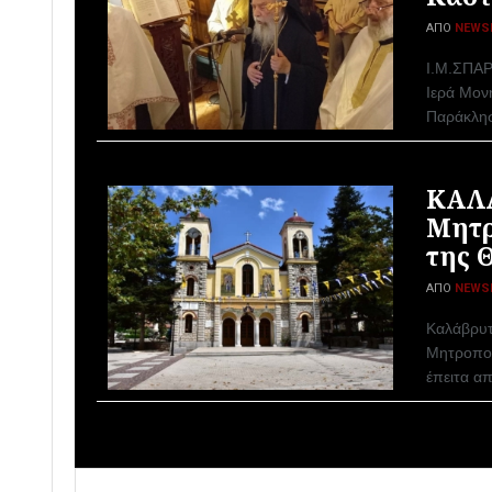
ΑΠΌ
NEWS
Ι.Μ.ΣΠΑΡ
Ιερά Μον
Παράκλησ
ΚΑΛΑ
Μητρ
της 
ΑΠΌ
NEWS
Καλάβρυτ
Μητροπολ
έπειτα α