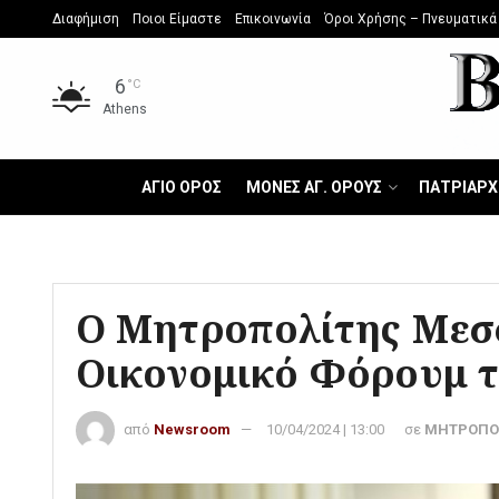
Διαφήμιση
Ποιοι Είμαστε
Επικοινωνία
Όροι Χρήσης – Πνευματικά
6
°C
Athens
ΑΓΙΟ ΟΡΟΣ
ΜΟΝΕΣ ΑΓ. ΟΡΟΥΣ
ΠΑΤΡΙΑΡΧ
Ο Μητροπολίτης Μεσσ
Οικονομικό Φόρουμ 
από
Newsroom
10/04/2024 | 13:00
σε
ΜΗΤΡΟΠΟ