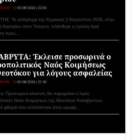
ROOM
05/08/2026 | 22:00
ΤΗΣ: Το απόγευμα της Κυριακής 2 Αυγούστου 2026, στην
ή Καστρίου στον Ταϋγετο, τελέσθηκε η πρώτη Ιερά
η προς...
ΒΡΥΤΑ: Έκλεισε προσωρινά ο
οπολιτικός Ναός Κοιμήσεως
Θεοτόκου για λόγους ασφαλείας
ROOM
05/08/2026 | 21:30
α: Προσωρινά κλειστός θα παραμείνει ο Ιερός
ιτικός Ναός Κοιμήσεως της Θεοτόκου Καλαβρύτων,
πό φθορά που εντοπίστηκε στην οροφή...