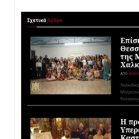
Σχετικά
Άρθρα
Επίσ
Θεσσ
της 
Χαλκ
ΑΠΌ
NEWS
Χαλκιδικ
Μητροπολ
Κατασκην
Η πρ
Υπερ
Καστ