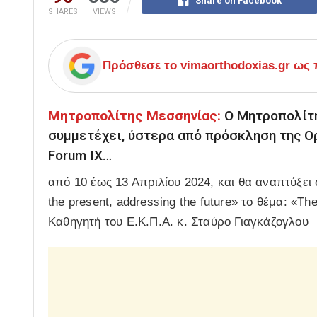
Share on Facebook
SHARES
VIEWS
Πρόσθεσε το
vimaorthodoxias.gr
ως π
Μητροπολίτης Μεσσηνίας:
Ο Μητροπολίτη
συμμετέχει, ύστερα από πρόσκληση της Ορ
Forum IX…
από 10 έως 13 Απριλίου 2024, και θα αναπτύξει σ
the present, addressing the future» το θέμα: «T
Καθηγητή του Ε.Κ.Π.Α. κ. Σταύρο Γιαγκάζογλου