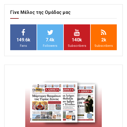
Γίνε Μέλος της Ομάδας μας
149.6k
7.4k
140k
2k
Fans
Followers
Subscribers
Subscribers