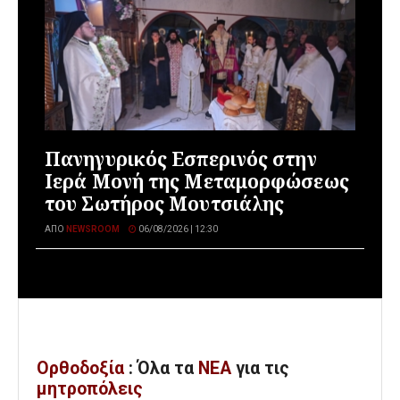
Πανηγυρικός Εσπερινός στην
Ιερά Μονή της Μεταμορφώσεως
του Σωτήρος Μουτσιάλης
ΑΠΌ
NEWSROOM
06/08/2026 | 12:30
Ορθοδοξία
: Όλα
τα
ΝΕΑ
για τις
μητροπόλεις