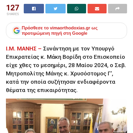
127
SHARES
Πρόσθεσε το
vimaorthodoxias.gr
ως
προτιμώμενη πηγή στη Google
Ι.Μ. ΜΑΝΗΣ –
Συνάντηση με τον Υπουργό
Επικρατείας κ. Μάκη Βορίδη στο Επισκοπείο
είχε χθες το μεσημέρι, 28 Μαίου 2024, ο Σεβ.
Μητροπολίτης Μάνης κ. Χρυσόστομος Γ’,
κατά την οποία συζήτησαν ενδιαφέροντα
θέματα της επικαιρότητας.