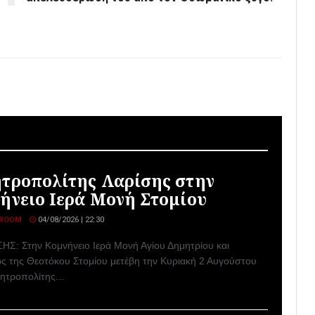
τροπολίτης Λαρίσης στην
ήνειο Ιερά Μονή Στομίου
ROOM
04/08/2026 | 22:30
ΣΗΣ: Στην Κομνήνειο Ιερά Μονή Αγίου Δημητρίου και
ς της Θεοτόκου Στομίου μετέβη την Κυριακή 2 Αυγούστου
ητροπολίτης...