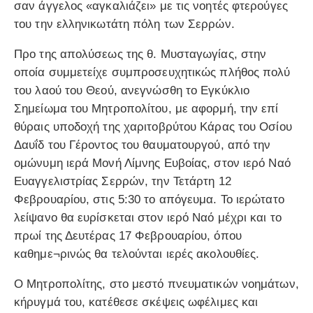
σαν άγγελος «αγκαλιάζει» με τις νοητές φτερούγες
του την ελληνικωτάτη πόλη των Σερρών.
Προ της απολύσεως της θ. Μυσταγωγίας, στην
οποία συμμετείχε συμπροσευχητικώς πλήθος πολύ
του λαού του Θεού, ανεγνώσθη το Εγκύκλιο
Σημείωμα του Μητροπολίτου, με αφορμή, την επί
θύραις υποδοχή της χαριτοβρύτου Κάρας του Οσίου
Δαυΐδ του Γέροντος του θαυματουργού, από την
ομώνυμη ιερά Μονή Λίμνης Ευβοίας, στον ιερό Ναό
Ευαγγελιστρίας Σερρών, την Τετάρτη 12
Φεβρουαρίου, στις 5:30 το απόγευμα. Το ιερώτατο
λείψανο θα ευρίσκεται στον ιερό Ναό μέχρι και το
πρωί της Δευτέρας 17 Φεβρουαρίου, όπου
καθημε¬ρινώς θα τελούνται ιερές ακολουθίες.
Ο Μητροπολίτης, στο μεστό πνευματικών νοημάτων,
κήρυγμά του, κατέθεσε σκέψεις ωφέλιμες και