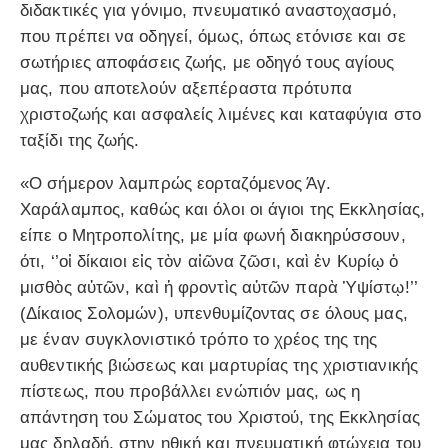
διδακτικές για γόνιμο, πνευματικό αναστοχασμό,
που πρέπει να οδηγεί, όμως, όπως ετόνισε και σε
σωτήριες αποφάσεις ζωής, με οδηγό τους αγίους
μας, που αποτελούν αξεπέραστα πρότυπα
χριστοζωής και ασφαλείς λιμένες και καταφύγια στο
ταξίδι της ζωής.
«Ο σήμερον λαμπρώς εορταζόμενος Άγ.
Χαράλαμπος, καθώς και όλοι οι άγιοι της Εκκλησίας,
είπε ο Μητροπολίτης, με μία φωνή διακηρύσσουν,
ότι, ‘’οἱ δίκαιοι εἰς τὸν αἰῶνα ζῶσι, καὶ ἐν Κυρίῳ ὁ
μισθὸς αὐτῶν, καὶ ἡ φροντὶς αὐτῶν παρὰ Ὑψίστῳ!’’
(Δίκαιος Σολομών), υπενθυμίζοντας σε όλους μας,
με έναν συγκλονιστικό τρόπο το χρέος της της
αυθεντικής βιώσεως και μαρτυρίας της χριστιανικής
πίστεως, που προβάλλει ενώπιόν μας, ως η
απάντηση του Σώματος του Χριστού, της Εκκλησίας
μας δηλαδή, στην ηθική και πνευματική φτώχεια του