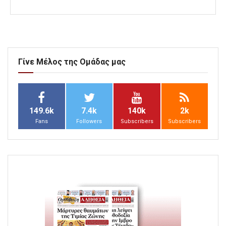
Γίνε Μέλος της Ομάδας μας
149.6k
7.4k
140k
2k
Fans
Followers
Subscribers
Subscribers