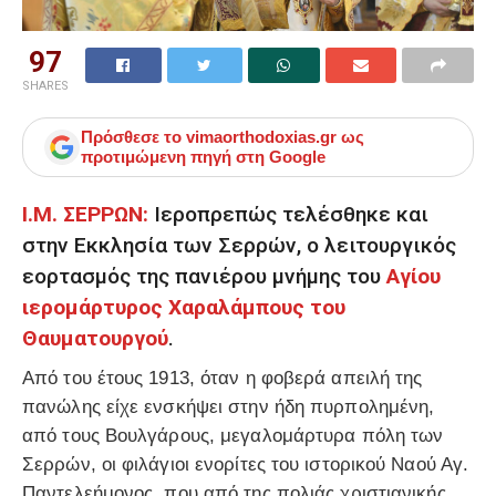
97
SHARES
Πρόσθεσε το
vimaorthodoxias.gr
ως
προτιμώμενη πηγή στη Google
Ι.Μ. ΣΕΡΡΩΝ:
Ιεροπρεπώς τελέσθηκε και
στην Εκκλησία των Σερρών, ο λειτουργικός
εορτασμός της πανιέρου μνήμης του
Αγίου
ιερομάρτυρος Χαραλάμπους του
Θαυματουργού
.
Από του έτους 1913, όταν η φοβερά απειλή της
πανώλης είχε ενσκήψει στην ήδη πυρπολημένη,
από τους Βουλγάρους, μεγαλομάρτυρα πόλη των
Σερρών, οι φιλάγιοι ενορίτες του ιστορικού Ναού Αγ.
Παντελεήμονος, που από της πολιάς χριστιανικής