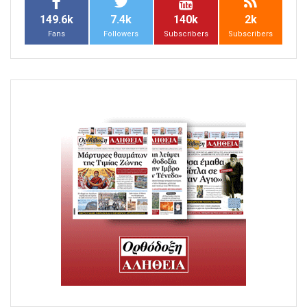
149.6k
7.4k
140k
2k
Fans
Followers
Subscribers
Subscribers