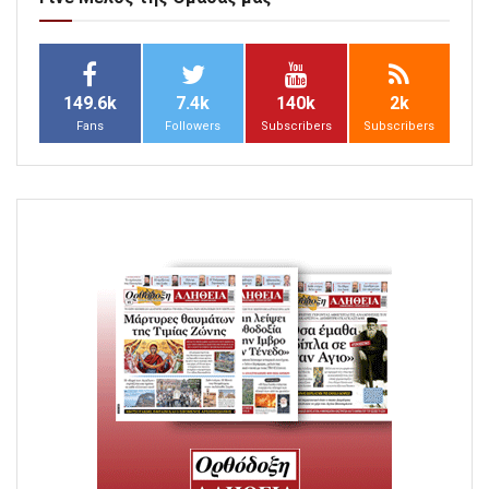
149.6k
7.4k
140k
2k
Fans
Followers
Subscribers
Subscribers