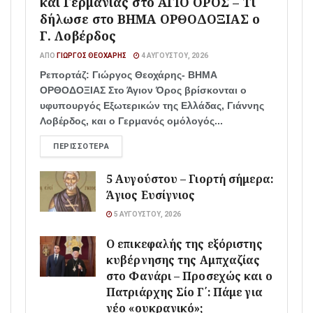
και Γερμανίας στο ΑΓΙΟ ΟΡΟΣ – Τι
δήλωσε στο ΒΗΜΑ ΟΡΘΟΔΟΞΙΑΣ ο
Γ. Λοβέρδος
ΑΠΌ
ΓΙΏΡΓΟΣ ΘΕΟΧΆΡΗΣ
4 ΑΥΓΟΎΣΤΟΥ, 2026
Ρεπορτάζ: Γιώργος Θεοχάρης- ΒΗΜΑ
ΟΡΘΟΔΟΞΙΑΣ Στο Άγιον Όρος βρίσκονται ο
υφυπουργός Εξωτερικών της Ελλάδας, Γιάννης
Λοβέρδος, και ο Γερμανός ομόλογός...
ΠΕΡΙΣΣΌΤΕΡΑ
5 Αυγούστου – Γιορτή σήμερα:
Άγιος Ευσίγνιος
5 ΑΥΓΟΎΣΤΟΥ, 2026
Ο επικεφαλής της εξόριστης
κυβέρνησης της Αμπχαζίας
στο Φανάρι – Προσεχώς και ο
Πατριάρχης Σίο Γ΄: Πάμε για
νέο «ουκρανικό»;