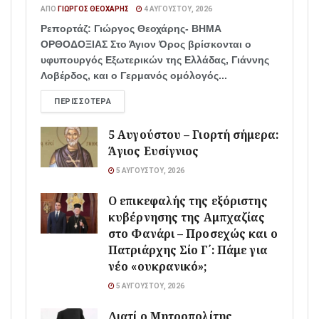
ΑΠΌ
ΓΙΏΡΓΟΣ ΘΕΟΧΆΡΗΣ
4 ΑΥΓΟΎΣΤΟΥ, 2026
Ρεπορτάζ: Γιώργος Θεοχάρης- ΒΗΜΑ
ΟΡΘΟΔΟΞΙΑΣ Στο Άγιον Όρος βρίσκονται ο
υφυπουργός Εξωτερικών της Ελλάδας, Γιάννης
Λοβέρδος, και ο Γερμανός ομόλογός...
ΠΕΡΙΣΣΌΤΕΡΑ
5 Αυγούστου – Γιορτή σήμερα:
Άγιος Ευσίγνιος
5 ΑΥΓΟΎΣΤΟΥ, 2026
Ο επικεφαλής της εξόριστης
κυβέρνησης της Αμπχαζίας
στο Φανάρι – Προσεχώς και ο
Πατριάρχης Σίο Γ΄: Πάμε για
νέο «ουκρανικό»;
5 ΑΥΓΟΎΣΤΟΥ, 2026
Διατί ο Μητροπολίτης