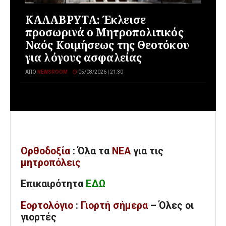
ΚΑΛΑΒΡΥΤΑ: Έκλεισε
προσωρινά ο Μητροπολιτικός
Ναός Κοιμήσεως της Θεοτόκου
για λόγους ασφαλείας
ΑΠΌ
NEWSROOM
05/08/2026 | 21:30
Ορθοδοξία
: Όλα
τα
ΝΕΑ
για τις
μητροπόλεις
Επικαιρότητα
ΕΔΩ
Εορτολόγιο
:
Γιορτή σήμερα
– Όλες οι
γιορτές