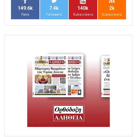
149.6k
7.4k
140k
2k
Fans
Followers
Subscribers
Subscribers