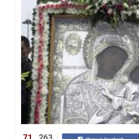
71
263