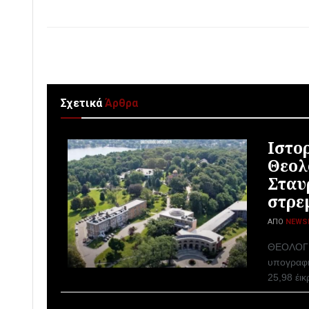
Σχετικά
Άρθρα
Ιστο
Θεολ
Σταυ
στρε
ΑΠΌ
NEWS
ΘΕΟΛΟΓΙ
υπογραφή
25,98 έικ