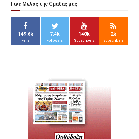
Γίνε Μέλος της Ομάδας μας
149.6k
7.4k
140k
2k
Fans
Followers
Subscribers
Subscribers