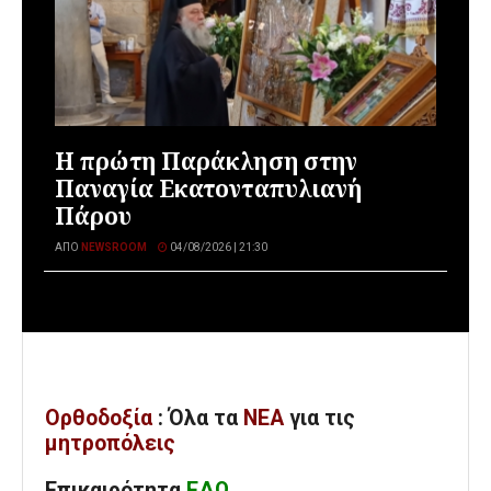
Η πρώτη Παράκληση στην
Παναγία Εκατονταπυλιανή
Πάρου
ΑΠΌ
NEWSROOM
04/08/2026 | 21:30
Ορθοδοξία
: Όλα
τα
ΝΕΑ
για τις
μητροπόλεις
Επικαιρότητα
ΕΔΩ