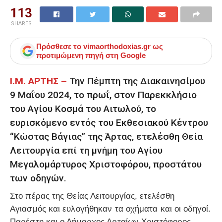
113
SHARES
Πρόσθεσε το
vimaorthodoxias.gr
ως
προτιμώμενη πηγή στη Google
Ι.Μ. ΑΡΤΗΣ –
Την Πέμπτη της Διακαινησίμου
9 Μαΐου 2024, το πρωΐ, στον Παρεκκλήσιο
του Αγίου Κοσμά του Αιτωλού, το
ευρισκόμενο εντός του Εκθεσιακού Κέντρου
“Κώστας Βάγιας” της Άρτας, ετελέσθη Θεία
Λειτουργία επί τη μνήμη του Αγίου
Μεγαλομάρτυρος Χριστοφόρου, προστάτου
των οδηγών.
Στο πέρας της Θείας Λειτουργίας, ετελέσθη
Αγιασμός και ευλογήθηκαν τα οχήματα και οι οδηγοί.
Παρέστη και ο Δήμαρχος Αρταίων Χριστόφορος