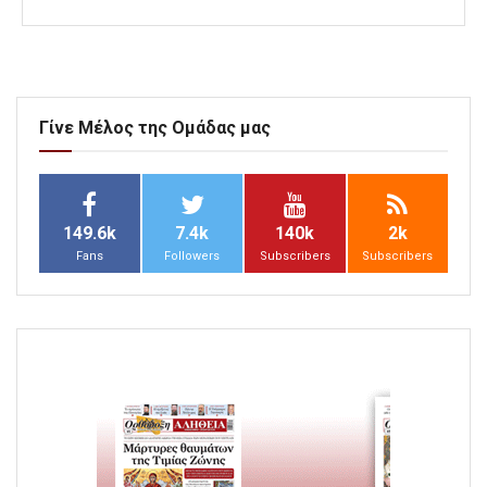
Γίνε Μέλος της Ομάδας μας
149.6k
7.4k
140k
2k
Fans
Followers
Subscribers
Subscribers