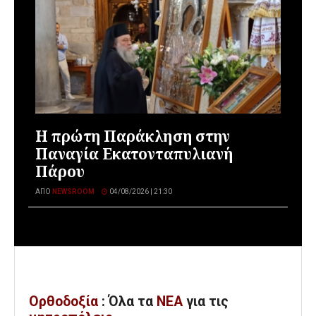
Η πρώτη Παράκληση στην
Παναγία Εκατονταπυλιανή
Πάρου
ΑΠΌ
NEWSROOM
04/08/2026 | 21:30
Ορθοδοξία
: Όλα
τα
ΝΕΑ
για τις