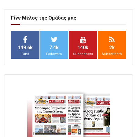
Γίνε Μέλος της Ομάδας μας
149.6k
7.4k
140k
2k
Fans
Followers
Subscribers
Subscribers