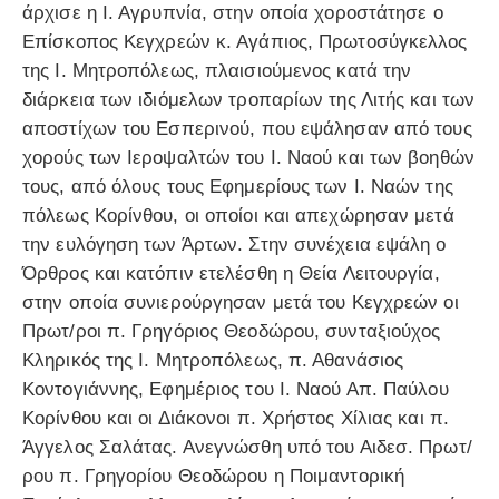
άρχισε η Ι. Αγρυπνία, στην οποία χοροστάτησε ο
Επίσκοπος Κεγχρεών κ. Αγάπιος, Πρωτοσύγκελλος
της Ι. Μητροπόλεως, πλαισιούμενος κατά την
διάρκεια των ιδιόμελων τροπαρίων της Λιτής και των
αποστίχων του Εσπερινού, που εψάλησαν από τους
χορούς των Ιεροψαλτών του Ι. Ναού και των βοηθών
τους, από όλους τους Εφημερίους των Ι. Ναών της
πόλεως Κορίνθου, οι οποίοι και απεχώρησαν μετά
την ευλόγηση των Άρτων. Στην συνέχεια εψάλη ο
Όρθρος και κατόπιν ετελέσθη η Θεία Λειτουργία,
στην οποία συνιερούργησαν μετά του Κεγχρεών οι
Πρωτ/ροι π. Γρηγόριος Θεοδώρου, συνταξιούχος
Κληρικός της Ι. Μητροπόλεως, π. Αθανάσιος
Κοντογιάννης, Εφημέριος του Ι. Ναού Απ. Παύλου
Κορίνθου και οι Διάκονοι π. Χρήστος Χίλιας και π.
Άγγελος Σαλάτας. Ανεγνώσθη υπό του Αιδεσ. Πρωτ/
ρου π. Γρηγορίου Θεοδώρου η Ποιμαντορική