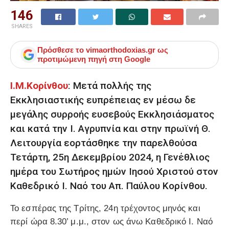
146
SHARES
Πρόσθεσε το
vimaorthodoxias.gr
ως
προτιμώμενη πηγή στη Google
Ι.Μ.Κορίνθου
: Μετά πολλής της
Εκκλησιαστικής ευπρέπειας εν μέσω δε
μεγάλης συρροής ευσεβούς Εκκλησιάσματος
και κατά την Ι. Αγρυπνία και στην πρωϊνή Θ.
Λειτουργία εορτάσθηκε την παρελθούσα
Τετάρτη, 25η Δεκεμβρίου 2024, η Γενέθλιος
ημέρα του Σωτήρος ημών Ιησού Χριστού στον
Καθεδρικό Ι. Ναό του Απ. Παύλου Κορίνθου.
Το εσπέρας της Τρίτης, 24η τρέχοντος μηνός και
περί ώρα 8.30’ μ.μ., στον ως άνω Καθεδρικό Ι. Ναό