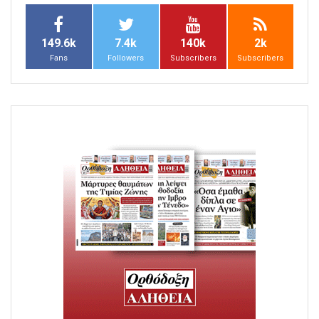
149.6k
7.4k
140k
2k
Fans
Followers
Subscribers
Subscribers