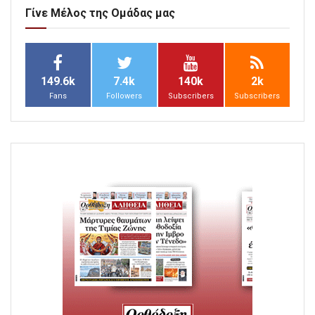
Γίνε Μέλος της Ομάδας μας
149.6k
7.4k
140k
2k
Fans
Followers
Subscribers
Subscribers