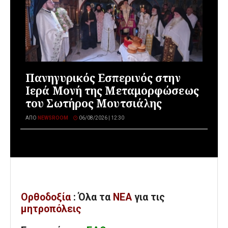
Πανηγυρικός Εσπερινός στην
Ιερά Μονή της Μεταμορφώσεως
του Σωτήρος Μουτσιάλης
ΑΠΌ
NEWSROOM
06/08/2026 | 12:30
Ορθοδοξία
: Όλα
τα
ΝΕΑ
για τις
μητροπόλεις