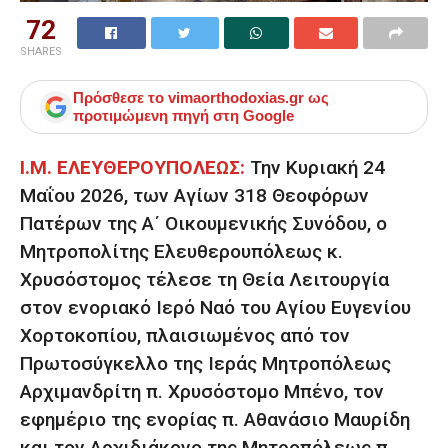
72
SHARES
Πρόσθεσε το
vimaorthodoxias.gr
ως
προτιμώμενη πηγή στη Google
Ι.Μ. ΕΛΕΥΘΕΡΟΥΠΟΛΕΩΣ:
Την Κυριακή 24
Μαΐου 2026, των Αγίων 318 Θεοφόρων
Πατέρων της Α΄ Οικουμενικής Συνόδου, ο
Μητροπολίτης Ελευθερουπόλεως κ.
Χρυσόστομος τέλεσε τη Θεία Λειτουργία
στον ενοριακό Ιερό Ναό του Αγίου Ευγενίου
Χορτοκοπίου, πλαισιωμένος από τον
Πρωτοσύγκελλο της Ιεράς Μητροπόλεως
Αρχιμανδρίτη π. Χρυσόστομο Μπένο, τον
εφημέριο της ενορίας π. Αθανάσιο Μαυρίδη
και τον Αρχιδιάκονο της Μητροπόλεως π.