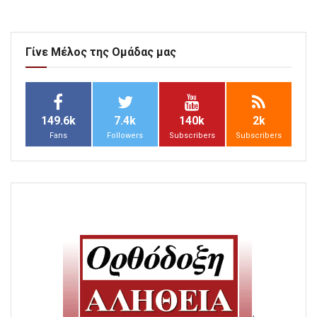
Γίνε Μέλος της Ομάδας μας
149.6k
7.4k
140k
2k
Fans
Followers
Subscribers
Subscribers