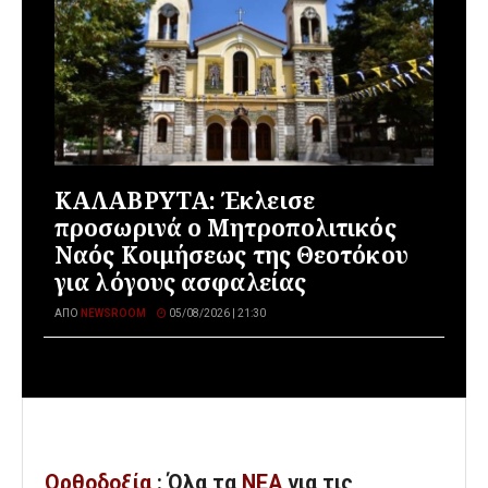
ΚΑΛΑΒΡΥΤΑ: Έκλεισε
προσωρινά ο Μητροπολιτικός
Ναός Κοιμήσεως της Θεοτόκου
για λόγους ασφαλείας
ΑΠΌ
NEWSROOM
05/08/2026 | 21:30
Ορθοδοξία
: Όλα
τα
ΝΕΑ
για τις