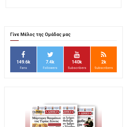
Γίνε Μέλος της Ομάδας μας
149.6k
7.4k
140k
2k
Fans
Followers
Subscribers
Subscribers