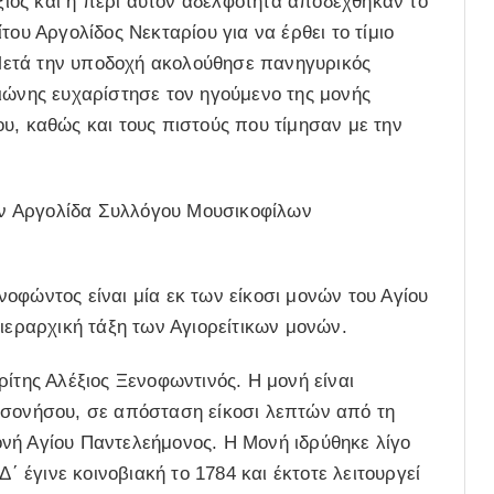
ος και η περί αυτόν αδελφότητα αποδέχθηκαν το
του Αργολίδος Νεκταρίου για να έρθει το τίμιο
Μετά την υποδοχή ακολούθησε πανηγυρικός
ιώνης ευχαρίστησε τον ηγούμενο της μονής
υ, καθώς και τους πιστούς που τίμησαν με την
 εν Αργολίδα Συλλόγου Μουσικοφίλων
οφώντος είναι μία εκ των είκοσι μονών του Αγίου
 ιεραρχική τάξη των Αγιορείτικων μονών.
ίτης Αλέξιος Ξενοφωντινός. Η μονή είναι
ρσονήσου, σε απόσταση είκοσι λεπτών από τη
νή Αγίου Παντελεήμονος. Η Μονή ιδρύθηκε λίγο
Δ΄ έγινε κοινοβιακή το 1784 και έκτοτε λειτουργεί