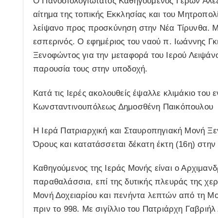
Ο Πανοσιολογιώτατος Καθηγούμενος Γέρων Αλέξι
αίτημα της τοπικής Εκκλησίας και του Μητροπολί
λείψανο προς προσκύνηση στην Νέα Τίρυνθα. 
εσπερινός. Ο εφημέριος του ναού π. Ιωάννης Γκ
Ξενοφώντος για την μεταφορά του Ιερού Λειψάνο
παρουσία τους στην υποδοχή.
Κατά τις Ιερές ακολουθείς έψαλλε κλιμάκιο του
Κωνσταντινουπόλεως Δημοσθένη Παικόπουλου
Η Ιερά Πατριαρχική και Σταυροπηγιακή Μονή Ξεν
Όρους και κατατάσσεται δέκατη έκτη (16η) στην
Καθηγούμενος της Ιεράς Μονής είναι ο Αρχιμανδρ
παραθαλάσσια, επί της δυτικής πλευράς της χε
Μονή Δοχειαρίου και πενήντα λεπτών από τη Μο
πριν το 998. Με σιγίλλιο του Πατριάρχη Γαβριήλ 