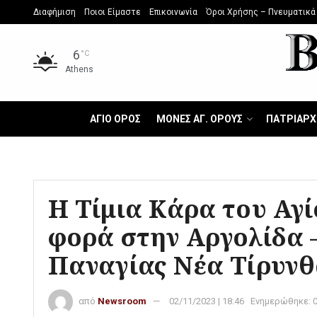
Διαφήμιση
Ποιοι Είμαστε
Επικοινωνία
Όροι Χρήσης – Πνευματικά
6
°C
Athens
ΑΓΙΟ ΟΡΟΣ
ΜΟΝΕΣ ΑΓ. ΟΡΟΥΣ
ΠΑΤΡΙΑΡΧ
Η Τίμια Κάρα του Αγ
φορά στην Αργολίδα –
Παναγίας Νέα Τίρυν
από
Newsroom
02/11/2023 | 18:46
Ενημερώθηκε: