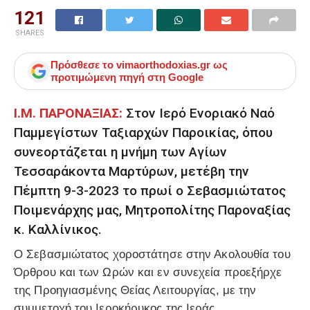
121
SHARES
Πρόσθεσε το
vimaorthodoxias.gr
ως
προτιμώμενη πηγή στη Google
Ι.Μ. ΠΑΡΟΝΑΞΙΑΣ:
Στον Ιερό Ενοριακό Ναό
Παμμεγίστων Ταξιαρχών Παροικίας, όπου
συνεορτάζεται η μνήμη των Αγίων
Τεσσαράκοντα Μαρτύρων, μετέβη την
Πέμπτη 9-3-2023 το πρωί ο Σεβασμιώτατος
Ποιμενάρχης μας, Μητροπολίτης Παροναξίας
κ. Καλλίνικος.
Ο Σεβασμιώτατος χοροστάτησε στην Ακολουθία του
Όρθρου και των Ωρών και εν συνεχεία προεξήρχε
της Προηγιασμένης Θείας Λειτουργίας, με την
συμμετοχή του Ιεροκήρυκος της Ιεράς