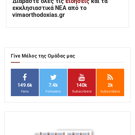
Διαβάστε όλες τις
ειδήσεις
και τα
εκκλησιαστικά ΝΕΑ από το
vimaorthodoxias.gr
Γίνε Μέλος της Ομάδας μας
149.6k
7.4k
140k
2k
Fans
Followers
Subscribers
Subscribers