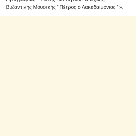
Βυζαντινής Μουσικής ‘’Πέτρος ο Λακεδαιμόνιος’’ ».