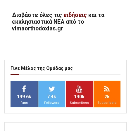
Διαβάστε όλες τις
ειδήσεις
και τα
εκκλησιαστικά ΝΕΑ από το
vimaorthodoxias.gr
Γίνε Μέλος της Ομάδας μας
149.6k
7.4k
140k
2k
Fans
Followers
Subscribers
Subscribers