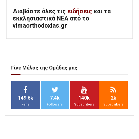
Διαβάστε όλες τις
ειδήσεις
και τα
εκκλησιαστικά ΝΕΑ από το
vimaorthodoxias.gr
Γίνε Μέλος της Ομάδας μας
149.6k
7.4k
140k
2k
Fans
Followers
Subscribers
Subscribers